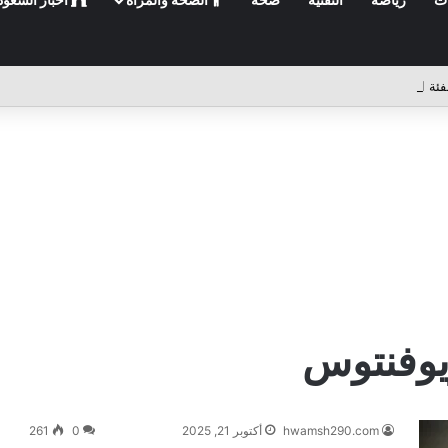
يوفنتوس
hwamsh290.com
أكتوبر 21, 2025
0
261