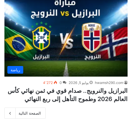
رياضة
hwamsh290.com
يوليو 5, 2026
0
4٬272
البرازيل والنرويج.. صدام قوي في ثمن نهائي كأس
العالم 2026 وطموح التأهل إلى ربع النهائي
الصفحة التالية