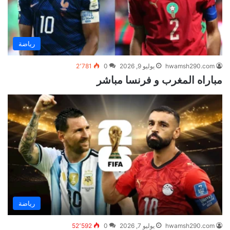
رياضة
hwamsh290.com
يوليو 9, 2026
0
2٬781
مباراه المغرب و فرنسا مباشر
رياضة
hwamsh290.com
يوليو 7, 2026
0
52٬592