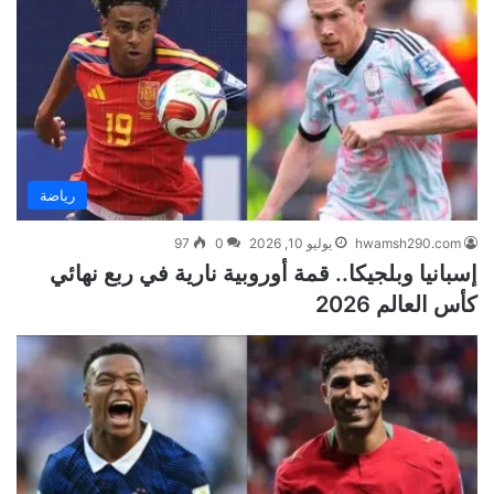
رياضة
hwamsh290.com
يوليو 10, 2026
0
97
إسبانيا وبلجيكا.. قمة أوروبية نارية في ربع نهائي
كأس العالم 2026