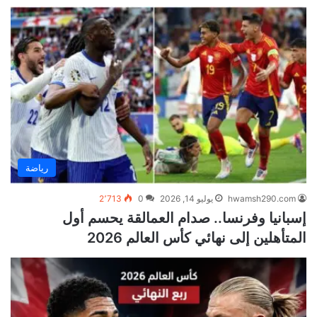
رياضة
hwamsh290.com
يوليو 14, 2026
0
2٬713
إسبانيا وفرنسا.. صدام العمالقة يحسم أول
المتأهلين إلى نهائي كأس العالم 2026