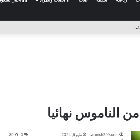
 الناموس نهائيا
hwamsh290.com
مايو 5, 2024
0
89