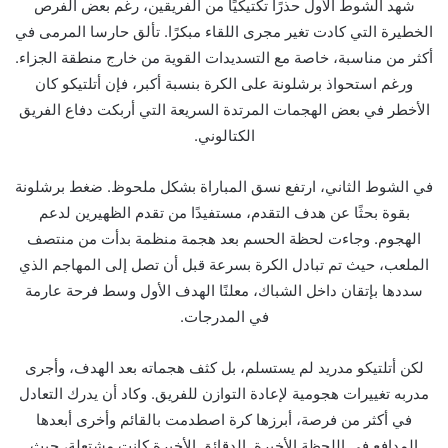
شهد الشوط الأول حذرًا تكتيكيًا من الفريقين، رغم بعض الفرص
الخطيرة التي كادت تغير مجرى اللقاء مبكرًا. تألق حارسا المرمى في
أكثر من مناسبة، خاصة مع التسديدات القوية من خارج منطقة الجزاء.
ورغم استحواذ برشلونة على الكرة بنسبة أكبر، فإن أتلتيكو كان
الأخطر في بعض الهجمات المرتدة السريعة التي أربكت دفاع الفريق
الكتالوني.
في الشوط الثاني، ارتفع نسق المباراة بشكل ملحوظ. ضغط برشلونة
بقوة بحثًا عن هدف التقدم، مستفيدًا من تقدم الظهيرين لدعم
الهجوم. وجاءت لحظة الحسم بعد هجمة منظمة بدأت من منتصف
الملعب، حيث تم تبادل الكرة بسرعة قبل أن تصل إلى المهاجم الذي
سددها بإتقان داخل الشباك، معلنًا الهدف الأول وسط فرحة عارمة
في المدرجات.
لكن أتلتيكو مدريد لم يستسلم، بل كثف هجماته بعد الهدف، وأجرى
مدربه تغييرات هجومية لإعادة التوازن للفريق. وكاد أن يدرك التعادل
في أكثر من فرصة، أبرزها كرة اصطدمت بالقائم وأخرى أبعدها
المدافع في اللحظة الأخيرة. الدقائق الأخيرة كانت مشتعلة، حيث