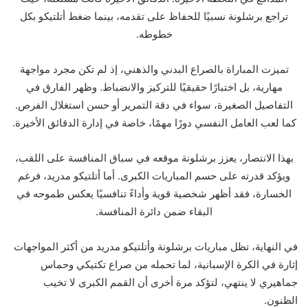
تراجع برشلونة نسبيًا للحفاظ على تقدمه، بينما ضغط أتلتيكو بكل
خطوطه.
تميزت المباراة بالصراع البدني والذهني، إذ لم تكن مجرد مواجهة
مهارية، بل اختبارًا حقيقيًا للتركيز والانضباط. وظهر الفارق في
التفاصيل الصغيرة، سواء في دقة التمرير أو حسن استغلال الفرص.
كما لعب العامل النفسي دورًا مهمًا، خاصة في إدارة الدقائق الأخيرة.
بهذا الانتصار، يعزز برشلونة موقعه في سباق المنافسة على اللقب،
ويؤكد قدرته على حسم المباريات الكبرى. أما أتلتيكو مدريد، فرغم
الخسارة، فقد أظهر شخصية قوية وأداءً تنافسيًا يعكس طموحه في
البقاء ضمن دائرة المنافسة.
في النهاية، تظل مباريات برشلونة وأتلتيكو مدريد من أكثر المواجهات
إثارة في الكرة الإسبانية، لما تحمله من صراع تكتيكي وحماس
جماهيري لا ينتهي، لتؤكد مرة أخرى أن القمم الكبرى لا تخيب
الظنون.