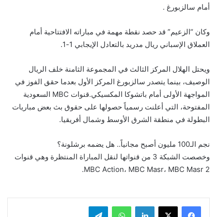
أمام سالزبورغ .
وكان “الزعيم” قد حصد نقطة مهمة في مباراته الافتتاحية أمام
العملاق الإسباني ريال مدريد بالتعادل الإيجابي 1-1.
ويحتل الهلال المركز الثالث في المجموعة الثامنة خلف الريال
الوصيف، بينما يتصدر سالزبورغ المركز الأول بعدما حقق الفوز في
المواجهة الأولى أمام باتشوكا المكسيكي.قنوات MBC السعودية
المفتوحة، التي أعلنت رسمياً حصولها على حقوق بث بعض مباريات
البطولة في منطقة الشرق الأوسط وشمال أفريقيا.
نجم الـ100 مليون أصبح مجانياً.. هل يضمه برشلونة؟
وخصصت الشبكة 3 من قنواتها لنقل المباراة المنتظرة وهي قنوات
MBC Action، MBC Masr، MBC Masr 2.
لينكدإن
واتساب
تيلقرام