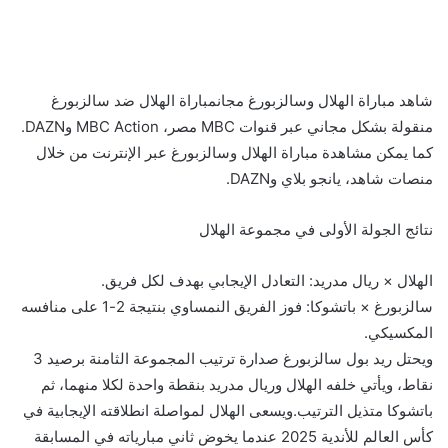
شاهد مباراة الهلال وسالزبورغ مجانمباراة الهلال ضد سالزبورغ
منقولة بشكل مجاني عبر قنوات MBC مصر، MBC Action وDAZN.
كما يمكن مشاهدة مباراة الهلال وسالزبورغ عبر الإنترنت من خلال
منصات شاهد، يانجو بلاي وDAZN.
نتائج الجولة الأولى في مجموعة الهلال
الهلال × ريال مدريد: التعادل الإيجابي بهدف لكل فريق.
سالزبورغ × باتشوكا: فوز الفريق النمساوي بنتيجة 2-1 على منافسه
المكسيكي.
ويحتل ريد بول سالزبورغ صدارة ترتيب المجموعة الثامنة برصيد 3
نقاط، ويأتي خلفه الهلال وريال مدريد بنقطة واحدة لكلا منهما، ثم
باتشوكا متذيل الترتيب.ويسعى الهلال لمواصلة انطلاقته الإيجابية في
كأس العالم للأندية 2025 عندما يخوض ثاني مبارياته في المسابقة