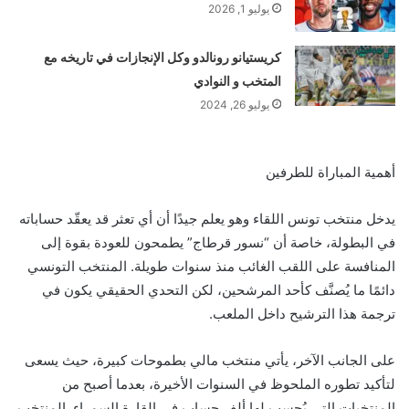
يوليو 1, 2026
كريستيانو رونالدو وكل الإنجازات في تاريخه مع
المتخب و النوادي
يوليو 26, 2024
أهمية المباراة للطرفين
يدخل منتخب تونس اللقاء وهو يعلم جيدًا أن أي تعثر قد يعقّد حساباته
في البطولة، خاصة أن “نسور قرطاج” يطمحون للعودة بقوة إلى
المنافسة على اللقب الغائب منذ سنوات طويلة. المنتخب التونسي
دائمًا ما يُصنَّف كأحد المرشحين، لكن التحدي الحقيقي يكون في
ترجمة هذا الترشيح داخل الملعب.
على الجانب الآخر، يأتي منتخب مالي بطموحات كبيرة، حيث يسعى
لتأكيد تطوره الملحوظ في السنوات الأخيرة، بعدما أصبح من
المنتخبات التي يُحسب لها ألف حساب في القارة السمراء. المنتخب