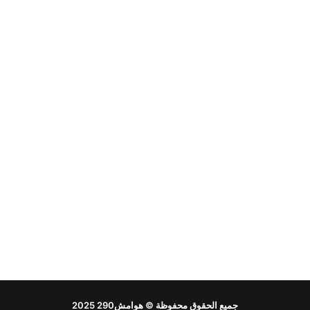
جميع الحقوق محفوظة ©
هوامش290
2025