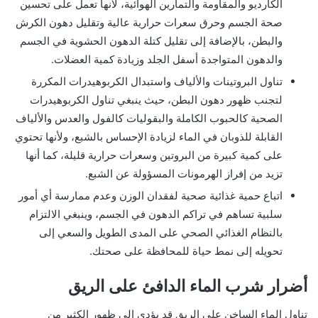
الكارديو والمقاومة والتمارين الهوائية، لأنها تعمل على تحسين
صحة الجسم وحرق سعرات حرارية عالية وتقليل دهون الكرش
والبطن، بالإضافة إلى تقليل كتلة الدهون الحشوية في الجسم
والدهون المتواجدة أسفل الجلد وزيادة كمية العضلات.
تناول البروتينات والألياف واستبدال الكربوهيدرات المكررة
لتجنب ظهور دهون البطن، حيث ينبغي تناول الكربوهيدرات
الصحية كالحبوب الكاملة والبقوليات كالفول والعدس والألياف
القابلة للذوبان في الماء لزيادة الإحساس بالشبع، ولأنها تحتوي
على كمية كبيرة من البروتين وسعرات حرارية قليلة، كما أنها
تزيد من إفراز الهرمونات المسؤولة عن الشبع.
اتباع حمية غذائية صحية لفقدان الوزن وعدم ممارسة أي أمور
سلبية تساهم في تراكم الدهون في الجسم، وينبغي الالتزام
بالنظام الغذائي الصحي على المدى الطويل والسعي إلى
تحويله إلى نمط حياة للمحافظة على صحتك.
أضرار شرب الماء الدافئ على الريق
تناول الماء الساخن على الريق قد يؤدي إلى ظهور الكثير من