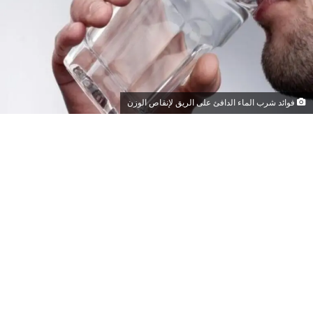
فوائد شرب الماء الدافئ على الريق لإنقاص الوزن