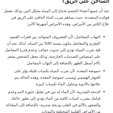
الساخن على الريق؟
نجد أن جميع أعضاء الجسم تحتاج إلى المياه بشكل كبير، وذلك بفضل
فوائده المتعددة، حيث يساهم شرب الماء الدافئ على الريق في
علاج الكثير من الأمراض، وهذه الأمراض أشهرها الآتي:
التهاب المفاصل، لأن الغضروف المتواجد بين فقرات العمود
الفقري والمفاصل مكون بنسبة 80% من المياه، لذلك نجد أن
قلة شرب المياه تؤدي إلى حدوث جفاف، وعدم قدرة المفاصل
على امتصاص الصدمات الخارجية، وذلك يجعل الشخص يشعر
بآلام أسفل الظهر بالإضافة إلى التهاب المفاصل.
حموضة المعدة، لأن شرب المياه بكميات قليلة يؤثر على
الجهاز الهضمي ويسبب حموضة المعدة، وهذه الحالة يتم
علاجها بالأدوية وبتناول الماء بكميات كبيرة.
الذبحة الصدرية، لأن الماء له دور في تقليل خثورة الدم وعدم
قيامك بشرب كميات كافية من الماء يؤدي إلى تطور حالتك
والشعور بالألم في القلب وذبحة صدرية، بالإضافة إلى المعاناة
من الأمراض القلبية المختلفة والنوبات.