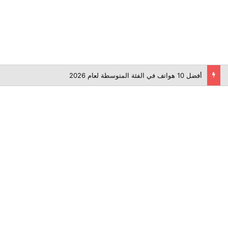
أفضل برامج تعديل الفيديوهات: دليلك الشامل لصناعة فيديو احترافي