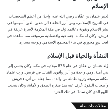
الإسلام
يُعتبر عثمان بن عفّان، رضي الله عنه، واحدًا من أعظم الشخصيات
في التاريخ الإسلامي، ومن أبرز الخلفاء الراشدين الذين أسهموا في
نشر الإسلام وتقوية دعائمه. وُلد في مكة المكرمة لأسرة عريقة في
قريش، وكان له مكانة اجتماعية واقتصادية مرموقة، مما ساعده في
لعب دورٍ محوري في بناء المجتمع الإسلامي وتوجيه مساره.
النشأة والحياة قبل الإسلام
وُلد عثمان بن عفّان في عام 576 ميلادية في مكة، وكان ينتمي إلى
بني أمية، وهي واحدة من أبرز وأقوى القبائل في قريش. ورث عثمان
مكانة مرموقة وثروة طائلة من والده، مما جعله من أثرياء قريش
وأصحاب النفوذ. عُرف عنه منذ صغره الصدق والأمانة، وكان يتجنب
اللهو الذي كان سائدًا في تلك الفترة.
مقالات ذات صلة