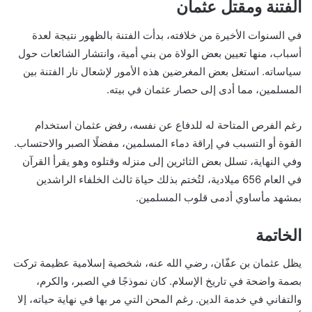
الفتنة ومقتل عثمان
في السنوات الأخيرة من خلافته، بدأت الفتنة بالظهور نتيجة لعدة
أسباب، منها تعيين بعض الولاة من بني أمية، وانتشار الشائعات حول
سياساته. استغل بعض المغرضين هذه الأمور لإشعال نار الفتنة بين
المسلمين، مما أدى إلى حصار عثمان في بيته.
رغم الفرص المتاحة له للدفاع عن نفسه، رفض عثمان استخدام
القوة أو التسبب في إراقة دماء المسلمين، مفضلًا الصبر والاحتساب.
وفي النهاية، تسلل بعض الثائرين إلى منزله وقتلوه وهو يقرأ القرآن
في العام 656 ميلادية، لتُختم بذلك حياة ثالث الخلفاء الراشدين
بمشهد مأساوي أدمى قلوب المسلمين.
الخاتمة
يظل عثمان بن عفّان، رضي الله عنه، شخصية إسلامية عظيمة تركت
بصمة واضحة في تاريخ الإسلام. كان نموذجًا في الصبر، والكرم،
والتفاني في خدمة الدين. رغم المحن التي مر بها في نهاية حياته، إلا