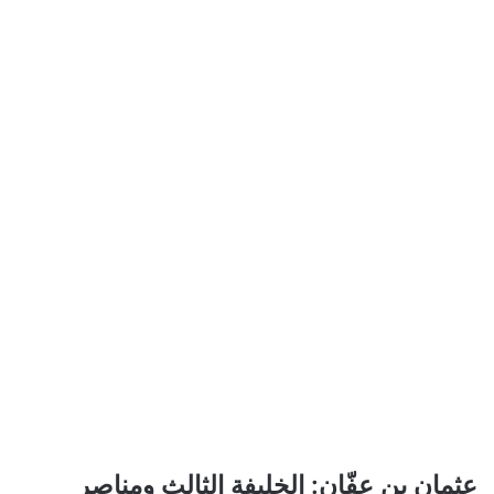
عثمان بن عفّان: الخليفة الثالث ومناصر