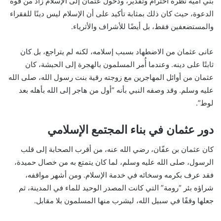
بني أمية نظرة احترام وتقدير، ودخول عثمان إلى الإسلام زاد من قوة
الدعوة، حيث كان ذلك بمثابة تأكيد على أن الإسلام ليس دينًا للفقراء
والمستضعفين فقط، بل أيضًا للأشراف والأثرياء.
عانى عثمان من الاضطهاد بسبب إسلامه، لكنه لم يتراجع، بل كان
ثابتًا على دينه. وعندما أُمر المسلمون بالهجرة إلى الحبشة، كان
عثمان من أوائل المهاجرين مع زوجته رقية بنت رسول الله، صلى الله
عليه وسلم. وقد وصفه النبي بأنه “أول من هاجر إلى الله بأهله بعد
لوط”.
دور عثمان في بناء المجتمع الإسلامي
كان عثمان بن عفّان، رضي الله عنه، من أقرب الصحابة إلى قلب
الرسول، صلى الله عليه وسلم، لما كان يتمتع به من خصال حميدة،
فقد عرف بكرمه وسخائه في خدمة الإسلام. ومن أشهر مواقفه،
شراؤه بئر “رومة” التي كانت المصدر الوحيد للماء في المدينة، ثم
جعلها وقفًا في سبيل الله، ليشرب منها المسلمون بلا مقابل.