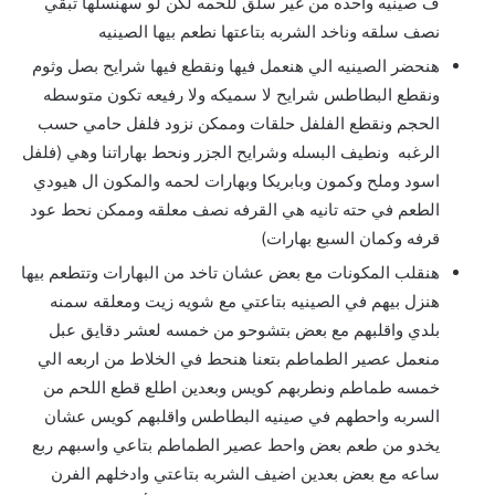
ف صينيه واحده من غير سلق للحمه لكن لو سهنسلها تبقي
نصف سلقه وناخد الشربه بتاعتها نطعم بيها الصينيه
هنحضر الصينيه الي هنعمل فيها ونقطع فيها شرايح بصل وثوم
ونقطع البطاطس شرايح لا سميكه ولا رفيعه تكون متوسطه
الحجم ونقطع الفلفل حلقات وممكن نزود فلفل حامي حسب
الرغبه ونطيف البسله وشرايح الجزر ونحط بهاراتنا وهي (فلفل
اسود وملح وكمون وبابريكا وبهارات لحمه والمكون ال هيودي
الطعم في حته تانيه هي القرفه نصف معلقه وممكن نحط عود
قرفه وكمان السبع بهارات)
هنقلب المكونات مع بعض عشان تاخد من البهارات وتتطعم بيها
هنزل بيهم في الصينيه بتاعتي مع شويه زيت ومعلقه سمنه
بلدي واقلبهم مع بعض بتشوحو من خمسه لعشر دقايق عبل
منعمل عصير الطماطم بتعنا هنحط في الخلاط من اربعه الي
خمسه طماطم ونطربهم كويس وبعدين اطلع قطع اللحم من
السربه واحطهم في صينيه البطاطس واقلبهم كويس عشان
يخدو من طعم بعض واحط عصير الطماطم بتاعي واسبهم ربع
ساعه مع بعض بعدين اضيف الشربه بتاعتي وادخلهم الفرن