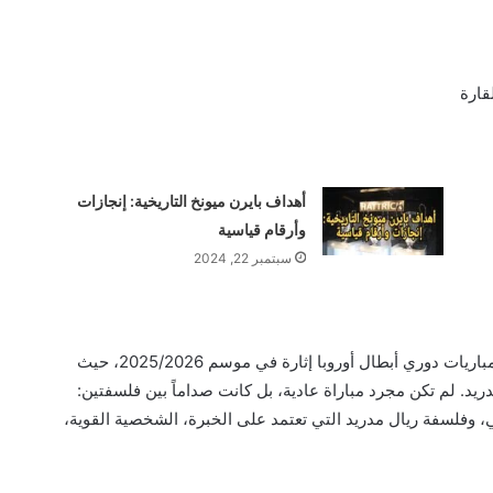
قارة
أهداف بايرن ميونخ التاريخية: إنجازات
وأرقام قياسية
سبتمبر 22, 2024
شهد ملعب “لويس الثاني” في إمارة موناكو واحدة من أكثر مباريات دوري أبطال أوروبا إثارة في موسم 2025/2026، حيث
يد. لم تكن مجرد مباراة عادية، بل كانت صداماً بين فلسفتين:
 وفلسفة ريال مدريد التي تعتمد على الخبرة، الشخصية القوية،