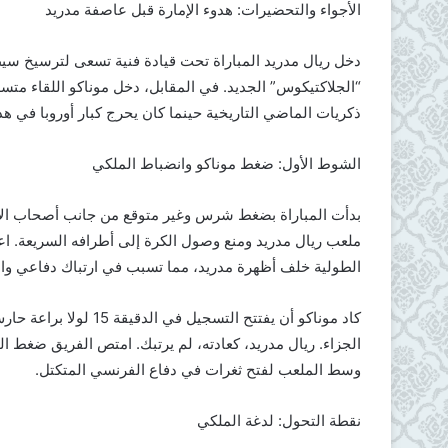
الأجواء والتحضيرات: هدوء الإمارة قبل عاصفة مدريد
دخل ريال مدريد المباراة تحت قيادة فنية تسعى لترسيخ سيطر
“الجلاكتيكوس” الجديد. في المقابل، دخل موناكو اللقاء متس
ذكريات الماضي التاريخية حينما كان يحرج كبار أوروبا في هذا
الشوط الأول: ضغط موناكو وانضباط الملكي
ملعب ريال مدريد ومنع وصول الكرة إلى أطرافه السريعة. ا
الطولية خلف أظهرة مدريد، مما تسبب في ارتباك دفاعي واض
كاد موناكو أن يفتتح ا
الجزاء. ريال مدريد، كعادته، لم يرتبك. امتص الفريق ضغط الب
وسط الملعب لفتح ثغرات في دفاع الفرنسي المتكتل.
نقطة التحول: لدغة الملكي