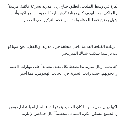
 قطع للكرة في وسط الملعب، انطلق جناح ريال مدريد بسرعة فائقة، مرسلاً
ق الملكي. هذا الهدف كان بمثابة “دش بارد” لطموحات موناكو، وأثبت
؛ بل يحتاج فقط للحظة واحدة من عدم التركيز لدى الخصم.
زيادة الكثافة العددية داخل منطقة جزاء مدريد. وبالفعل، نجح موناكو
 بدنية. ريال مدريد بدأ يضغط بكل ثقله، معتمداً على مهارات لاعبيه
فور دخولهم، حيث زادت الحيوية في الجانب الهجومي، مما أجبر
 ريال مدريد. بينما كان الجميع يتوقع انتهاء المباراة بالتعادل، ومن