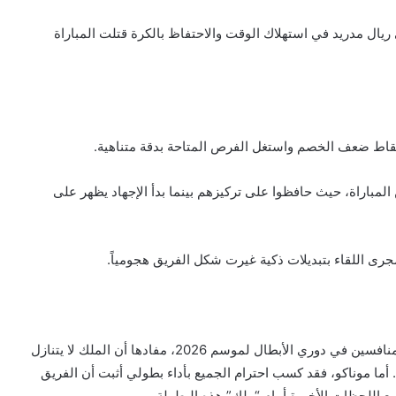
ريال مدريد في استهلاك الوقت والاحتفاظ بالكرة قتلت المباراة
 نقاط ضعف الخصم واستغل الفرص المتاحة بدقة متناهية.
ن المباراة، حيث حافظوا على تركيزهم بينما بدأ الإجهاد يظهر على
جرى اللقاء بتبديلات ذكية غيرت شكل الفريق هجومياً.
بهذا الفوز، أرسل ريال مدريد رسالة شديدة اللهجة لجميع المنافسين في دوري الأبطال لموسم 2026، مفادها أن الملك لا يتنازل
أما موناكو، فقد كسب احترام الجميع بأداء بطولي أثبت أن الفريق
 مع اللحظات الأخيرة أمام “ملك” هذه البطولة.