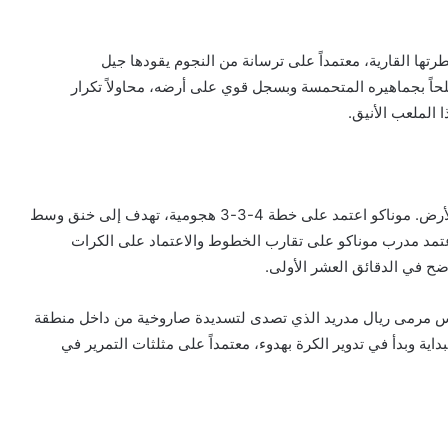
تها القارية، معتمداً على ترسانة من النجوم يقودها جيل
لحاً بجماهيره المتحمسة وبسجل قوي على أرضه، محاولاً تكرار
 الملعب الأنيق.
بدأت المباراة بضغط شرس وغير متوقع من جانب أصحاب الأرض. موناكو اعتمد على خطة 4-3-3 هجومية، تهدف إلى خنق وسط
عتمد مدرب موناكو على تقارب الخطوط والاعتماد على الكرات
ح في الدقائق العشر الأولى.
لتسجيل في الدقيقة 15 لولا براعة حارس مرمى ريال مدريد الذي تصدى لتسديدة صاروخية من داخل منطقة
داية وبدأ في تدوير الكرة بهدوء، معتمداً على مثلثات التمرير في