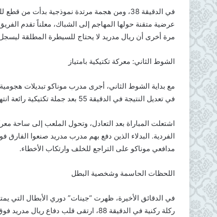
في الدقيقة 38، ومن هجمة مرتدة نموذجية بدأت من
عرضية متقنة حولها المهاجم إلى الشباك، معلناً تقدم الفري
مرة أخرى أن ريال مدريد لا يحتاج للسيطرة المطلقة ليسجل
الشوط الثاني: معركة تكتيكية بامتياز
مع بداية الشوط الثاني، أجرى مدرب موناكو تبديلات هجومية ل
في تعديل النتيجة في الدقيقة 55 بعد جملة تكتيكية رائعة انتهت برأسية سكنت شباك الميرينجي.
اشتعلت المباراة بعد التعادل، وتحول الملعب إلى ساحة معركة
الفردية. البدلاء الذين دفع بهم مدرب مدريد صنعوا الفارق 
مدافعي موناكو على التراجع للخلف وارتكاب الأخطاء.
اللحظات الحاسمة وشخصية البطل
في الدقائق الأخيرة، ظهرت “جينات” دوري الأبطال التي يمتلكها
ركلة ركنية في الدقيقة 88، ارتقى قلب دفاع ريال مدريد فوق الجميع ليسكن الكرة الشباك، محطماً آمال جماهير الإمارة.