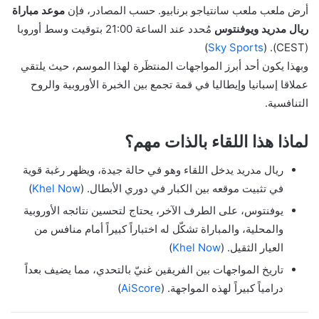
أرض ملعب ملعب سانتياجو برنابيو. حسب المصادر، فإن
موعد مباراة
ريال مدريد ويوفنتوس
مُحدد عند الساعة 21:00 بتوقيت وسط أوروبا
)
Sky Sports
(CEST). (
وبهذا يكون أحد أبرز المواجهات المنتظَرة لهذا الموسم، حيث يلتقي
عملاقا إسبانيا وإيطاليا في قمة تجمع بين الخبرة الأوروبية والروح
التنافسية.
لماذا هذا اللقاء بالذات مهم؟
ريال مدريد يدخل اللقاء وهو في حالة جيدة، ويظهر رغبة قوية
في تثبيت موقعه بين الكبار في دوري الأبطال. (
Khel Now
)
يوفنتوس، على الطرف الآخر، يحتاج لتحسين نتائجه الأوروبية
والمحلية، والمباراة تشكّل له اختباراً كبيراً أمام منافس من
العيار الثقيل. (
Khel Now
)
تاريخ المواجهات بين الفريقين غنيّ بالتحدي، مما يضيف بعداً
درامياً كبيراً لهذه المواجهة. (
AiScore
)