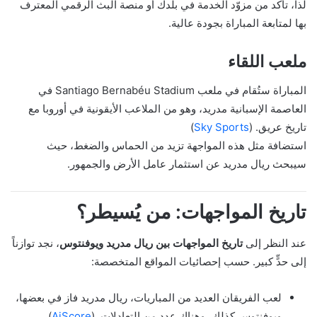
لذا، تأكد من مزوّد الخدمة في بلدك أو منصة البث الرقمي المعترف
بها لمتابعة المباراة بجودة عالية.
ملعب اللقاء
المباراة ستُقام في ملعب Santiago Bernabéu Stadium في
العاصمة الإسبانية مدريد، وهو من الملاعب الأيقونية في أوروبا مع
تاريخ ‎عريق. (
Sky Sports
)
استضافة مثل هذه المواجهة تزيد من الحماس والضغط، حيث
سيبحث ريال مدريد عن استثمار عامل الأرض والجمهور.
تاريخ المواجهات: من يُسيطر؟
عند النظر إلى
تاريخ المواجهات بين ريال مدريد ويوفنتوس
، نجد توازناً
إلى حدٍّ كبير. حسب إحصائيات المواقع المتخصصة:
لعب الفريقان العديد من المباريات، ريال مدريد فاز في بعضها،
ويوفنتوس كذلك، وهناك عدد من التعادلات. (
AiScore
)