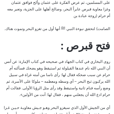
على المسلمين، ثم عرض الفكرة على عثمان وألح فوافق عثمان
وغزا معاوية قبرص عابراً البحر، وصالح أهلها على الجزية، وتعبر معه
أم حرام (زوجة عبادة بن
الصامت) لتحقق نبوءة النبي ﷺ أنها أول من تغزو البحر وتموت هناك.
فتح قبرص :
روى البخاري في كتاب الجهاد في صحيحه في كتاب الإمارة: عن أنس
أن النبي الله نام عندها القيلولة ثم استيقظ وهو يضحك فسألته أم
حرام عن سبب ضحكه فقال لها: رأى ناسا من أمته غزاة في سبيل
الله يركبون ثبج البحر – أي وسطه ومعظمه – ملوكا على الأسرة، ثم
وضع رأسه فنام ثانية واستيقظ وقد رأى مثل الرؤيا الأولى. فقالت أم
حرام ادع الله أن يجعلني منهم ، فقال لها: أنت من الأولين».
أي من الجيش الأول الذي سيغزو البحر وهـو جـيش معاويـة حـيـن غـزا