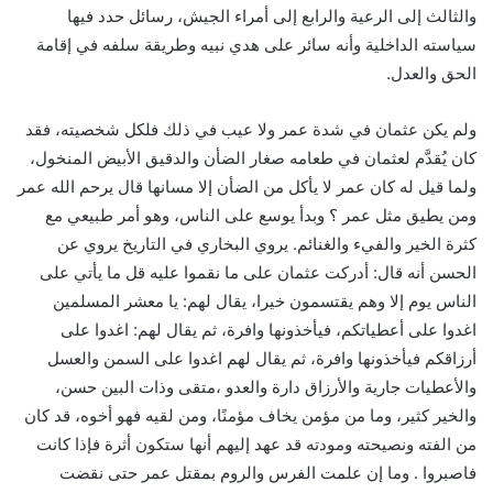
والثالث إلى الرعية والرابع إلى أمراء الجيش، رسائل حدد فيها
سياسته الداخلية وأنه سائر على هدي نبيه وطريقة سلفه في إقامة
الحق والعدل.
ولم يكن عثمان في شدة عمر ولا عيب في ذلك فلكل شخصيته، فقد
كان يُقدَّم لعثمان في طعامه صغار الضأن والدقيق الأبيض المنخول،
ولما قيل له كان عمر لا يأكل من الضأن إلا مسانها قال يرحم الله عمر
ومن يطيق مثل عمر ؟ وبدأ يوسع على الناس، وهو أمر طبيعي مع
كثرة الخير والفيء والغنائم. يروي البخاري في التاريخ يروي عن
الحسن أنه قال: أدركت عثمان على ما نقموا عليه قل ما يأتي على
الناس يوم إلا وهم يقتسمون خيرا، يقال لهم: يا معشر المسلمين
اغدوا على أعطياتكم، فيأخذونها وافرة، ثم يقال لهم: اغدوا على
أرزاقكم فيأخذونها وافرة، ثم يقال لهم اغدوا على السمن والعسل
والأعطيات جارية والأرزاق دارة والعدو ،متقى وذات البين حسن،
والخير كثير، وما من مؤمن يخاف مؤمنًا، ومن لقيه فهو أخوه، قد كان
من الفته ونصيحته ومودته قد عهد إليهم أنها ستكون أثرة فإذا كانت
فاصبروا . وما إن علمت الفرس والروم بمقتل عمر حتى نقضت