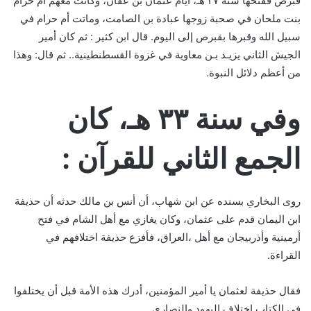
قبرص ففتحها سنة ٢٧ هـ، أيام عثمان بن عفان، وكانت معهم أم حرام
بنت ملحان في صحبة زوجها عبادة بن الصامت، وماتت أم حرام في
سبيل الله وقبرها بقبرص إلى اليوم. قال ابن كثير : ثم كان أمير
الجيش الثاني يزيـد بـن معاوية في غزوة القسطنطينية.. ثم قال: وهذا
من أعظم دلائل النبوة.
وفي سنة ٣٣ هـ، كان
الجمع الثاني للقرآن :
روى البخاري بسنده عن ابن شهاب، أن أنس بن مالك حدثه أن حذيفة
ابن اليمان قدم على عثمان، وكان يغازي مع أهل الشام في فتح
أرمينية وأذربيجان مع أهل ،العراق، فأفزع حذيفة اختلافهم في
القراءة.
فقال حذيفة لعثمان يا أمير المؤمنين، أدرك هذه الأمة قبل أن يختلفوا
في الكتاب اختلاف اليهود والنصارى.