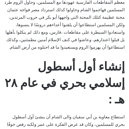
معظم المقاطعات الفارسية عهودها مع المسلمين، وحاول الروم طرد
المسلمين فهاجموا الشام وحاولوا كذلك استرداد مصر فواجه عثمان
محنة عظيمة كتلك المحنة التي واجهها أبو بكر في حروب المرتدين،
ولكن المسلمين استطاعوا أن يلقنوا أعداءهم دروسًا لا ينسوها،
واستعادوا السيطرة على مقاطعات ،فارس، ومع ذلك لم ينكلوا بأهلها
بل قبلوا اعتذارهم، وعاشوا في كنف الإسلام آمنين مطمئنين، وكذلك
استطاعوا أن يهزموا الروم ويستعيدوا ما قد احتلوه من أرض الشام.
إنشاء أول أسطول
إسلامي بحري في عام ٢٨
هـ :
استطاع معاوية بن أبي سفيان والى الشام أن ينشئ أول أسطول
بحري للمسلمين، وكان قد عرض الفكرة على عمر ولكنه رفض خوفًا