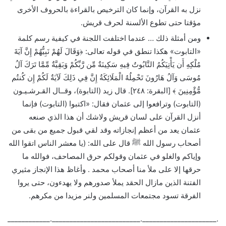
نزل به القرآن، وإنما كان الترخيص بالقراءة بالحروف الأخرى
مؤقتا حتى تطوع الألسنة لحرف قريش.
ومن أمثلة ذلك … عندما اختلفت اللجنة في كيفية رسم كلمة
«التابوت» هكذا تنطق في قوله تعالى: ﴿وَقَالَ لَهُمْ نَبِيُّهُمْ إِنَّ آيَةَ
مُلْكِهِ أَن يَأْتِيَكُمُ التَّابُوتُ فِيهِ سَكِينَةٌ مِّن رَّبِّكُمْ وَبَقِيَّةٌ مِّمَّا تَرَكَ آلُ
مُوسَى وَآلُ هَارُونَ تَحْمِلُهُ الْمَلَائِكَةُ إِنَّ فِي ذَلِكَ لَآيَةٌ لَكُمْ إِن كُنتُم
مُّؤْمِنِينَ ﴾ [البقرة: ٢٤٨]. قال زيد (التابوة)، وقــال القـرشـيـون
(التابوت) وترافعوا إلى عثمان فقال: «اكتبوا (التابوت) فإنما
أنزل القرآن على لسان قريش ولاشك أن هذا الذي صنعه
عثمان يعد من أعظم إنجازاته وقد لقي قبول جميع من بقى من
أصحاب رسول الله ﷺ قال على الله: (يا معشر الناس اتقوا الله
وإياكم والغلو في عثمان وقولكم حرق المصاحف، فوالله ما
حرقها إلا على ملأ منا أصحاب محمد . وأغاظ هذا الإنجاز مثيري
الفتنة الذين مازال الحقد يملأ صدورهم ولا يهدءون، حتى يروا
الفرقة تسود مجتمعات المسلمين ولنر مزيدا من مكرهم.
._____________________._________________________.____________