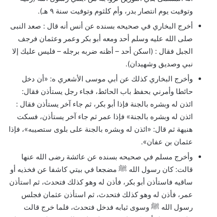
وتوفيت يوم انتصار بدر، وأم كلثوم وتوفيت سنة ٩ هـ).
أخرج البخاري في صحيحه بسنده عن أنس أنه قال : صعد النبى
صلى الله عليه وسلم أحد ومعه أبو بكر وعمر وعثمان فرجف
الجبل فقال : (اسكن أحد – أظنه ضربه برجله – فليس عليك إلا
نبي وصديق وشهيدان).
وأخرج البخاري كذلك عن أبي موسى الأشعري ه: «أن دخل
حائطا وأمرني بحفظ باب الحائط، فجاء رجل يستأذن فقال:
ائذن له وبشره بالجنة فإذا أبو بكر، ثم جاء آخر يستأذن فقال :
ائذن له وبشره بالجنة» فإذا عمر ثم جاء آخر يستأذن، فسكت
هنيهة ثم قال: «ائذن له وبشره بالجنة على بلوى ستصيبه»، فإذا
عثمان بن عفان».
وأخرج مسلم في صحيحه بسنده عن عائشة رضى الله عنها
قالت: كان رسول الله ﷺ مضجعا في بيتي كاشفا عن فخذيه أو
ساقيه فاستأذن أبو بكر، فأذن له وهو كذلك فتحدث، ثم استأذن
عمر، فأذن له وهو كذلك فتحدث، ثم استأذن عثمان فجلس
رسول الله ﷺ وسوى ثيابه فدخل فتحدث، فلما خرج قالت