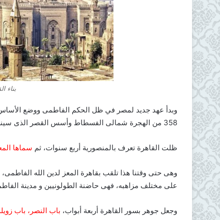
بناء ا
وبدأ عهد جديد لمصر في ظل الحكم الفاطمى ووضع الأساس ل
358 من الهجرة شمالى الفسطاط وأسس القصر الذى سينزل به المعز وعرف باسم القصر الشرقى الكبير.
ظلت القاهرة تعرف بالمنصورية أربع سنوات، ثم
سماها المعز
وهى حتى وقتنا هذا تلقب بقاهرة المعز لدين الله الفاطمى، ا
على مختلف مزاهبه، فهى حاضنة الطولونيين و مدينة الفاطمي
وجعل جوهر بسور القاهرة أربعة أبواب،
باب النصر، باب زويل