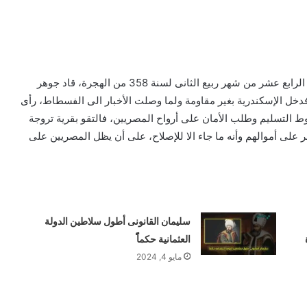
هوامش من تاريخنا هو ما سنقدمه من خلال هذا المقال، في الرابع عشر من شهر ربيع الثانى لسنة 358 من الهجرة، قاد جوهر
ل الإسكندرية بغير مقاومة ولما وصلت الأخبار الى الفسطاط، رأى
 التسليم وطلب الأمان على أرواح المصريين، فالتقو بقرية تروجة
ذلك في 18 رجب، فأمنهم جوهر على أموالهم وأنه ما جاء الا للإصلاح، على أن يظل المصريين على
سليمان القانونى أطول سلاطين الدولة
ة
العثمانية حكماًًََ
مايو 4, 2024