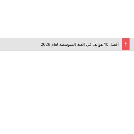
أفضل برامج تعديل الفيديوهات: دليلك الشامل لصناعة فيديو احترافي