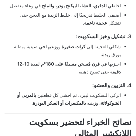
اخلطي
الدقيق، النشا، البيكنج بودر، والملح
في وعاء منفصل.
أضيفي الخليط تدريجيًا إلى خليط الزبدة مع العجن حتى
تتشكل
عجينة ناعمة
.
3. تشكيل وخبز البسكويت:
شكلي العجينة إلى
كرات صغيرة
ووزعيها في صينية مبطنة
بورق زبدة.
اخبزيها في
فرن مُسخن مسبقًا على 180°م
لمدة
10-12
دقيقة
حتى تصبح ذهبية.
4. التزيين والحشو:
اتركي البسكويت ليبرد، ثم احشي كل قطعتين
بالمربى أو
الشوكولاتة
، وزينيه
بالمكسرات أو السكر البودرة
.
نصائح الخبراء لتحضير بسكويت
اللانكشير المثالي