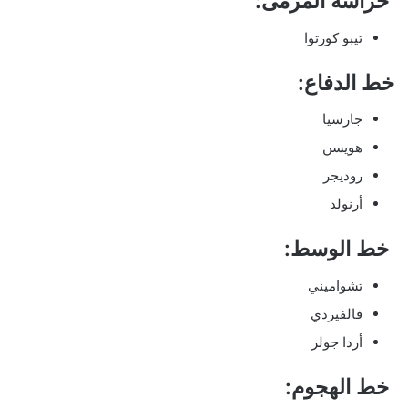
حراسة المرمى:
تيبو كورتوا
خط الدفاع:
جارسيا
هويسن
روديجر
أرنولد
خط الوسط:
تشواميني
فالفيردي
أردا جولر
خط الهجوم: