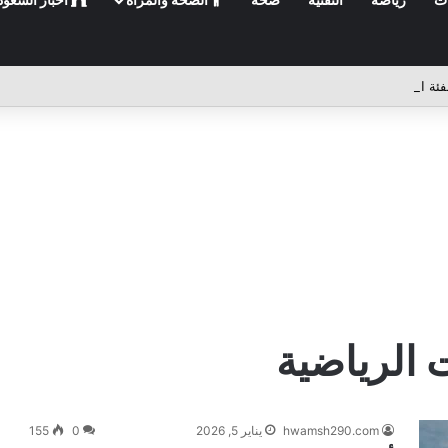
 الرياضية
hwamsh290.com
يناير 5, 2026
0
155