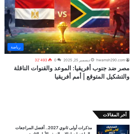
رياضة
hwamsh290.com
ديسمبر 25, 2025
0
32٬493
مصر ضد جنوب أفريقيا: الموعد والقنوات الناقلة
والتشكيل المتوقع | أمم أفريقيا
أخر المقالات
مذكرات أولى ثانوي 2027.. أفضل المراجعات
والملخصات لطلاب الصف الأول الثانوي