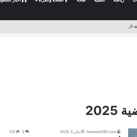
2025
hwamsh290.com
يناير 5, 2026
0
155