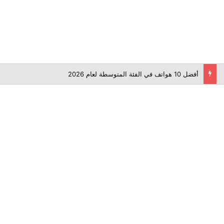
أفضل برامج تعديل الفيديوهات: دليلك الشامل لصناعة فيديو احترافي