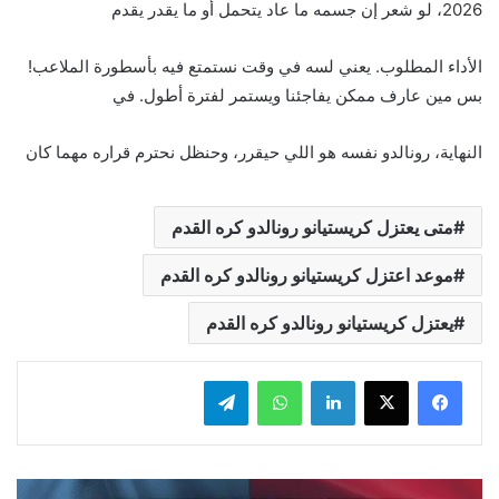
2026، لو شعر إن جسمه ما عاد يتحمل أو ما يقدر يقدم
الأداء المطلوب. يعني لسه في وقت نستمتع فيه بأسطورة الملاعب!
بس مين عارف ممكن يفاجئنا ويستمر لفترة أطول. في
النهاية، رونالدو نفسه هو اللي حيقرر، وحنظل نحترم قراره مهما كان
متى يعتزل كريستيانو رونالدو كره القدم
موعد اعتزل كريستيانو رونالدو كره القدم
يعتزل كريستيانو رونالدو كره القدم
لينكدإن
واتساب
تيلقرام