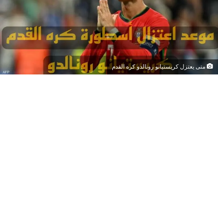
متى يعتزل كريستيانو رونالدو كره القدم