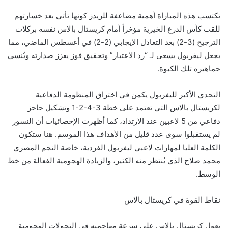
تكتسب هذه المباراة أهمية مضاعفة للريدز كونها تأتي بعد خسارتهم
للقب كأس الدرع الخيرية مؤخراً أمام كريستال بالاس نفسه بركلات
الترجيح (3-2) بعد التعادل الإيجابي (2-2) في أغسطس الماضي، مما
يجعل ليفربول يسعى لـ “رد الاعتبار” وتحقيق فوز يعزز صدارته ويُنسي
جماهيره تلك الكبوة.
التحدي الأكبر لليفربول يكمن في اختراق المنظومة الدفاعية
لكريستال بالاس التي تعتمد على خطة 3-4-2-1 وتشكيل حاجز
دفاعي من 5 لاعبين عند الارتداد، كما أظهرت الإحصائيات أن النسور
لم يستقبلوا سوى عدد قليل من الأهداف هذا الموسم. هنا ستكون
الكلمة العليا لمهارات لاعبي ليفربول الفردية، خاصة النجم المصري
محمد صلاح الذي يُنتظر منه الكثير، والزيادة الهجومية الفعالة من خط
الوسط.
نقاط القوة في كريستال بالاس
يعول كريستال بالاس على سرعة مهاجميه في التحولات الهجومية