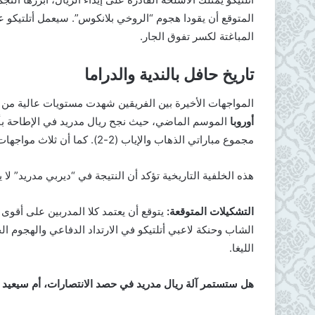
المتوقع أن يقودا هجوم “الروخي بلانكوس”. سيعمل أتلتيكو
المباغتة لكسر تفوق الجار.
تاريخ حافل بالندية والدراما
​المواجهات الأخيرة بين الفريقين شهدت مستويات عالية من الإثارة
أوروبا
الموسم الماضي، حيث نجح ريال مدريد في الإطاحة بأتلت
مجموع مباراتي الذهاب والإياب (2-2). كما أن ثلاث مواجهات سابقة بينهما في الدوري الإسباني انتهت بالتعادل الإيجابي (1-1).
​هذه الخلفية التاريخية تؤكد أن النتيجة في “ديربي مدريد” لا ي
التشكيلات المتوقعة:
يتوقع أن يعتمد كلا المدربين على أقوى
الشاب وحنكة لاعبي أتلتيكو في الارتداد الدفاعي والهجوم 
الليغا.
هل ستستمر آلة ريال مدريد في حصد الانتصارات، أم سيعيد أتل