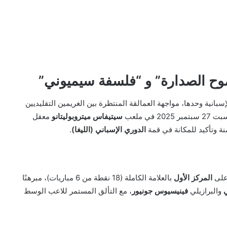
موح الصدارة” و “فلسفة سيميوني”
بانية وحدها، مواجهة العمالقة المنتظرة بين الغريمين التقليديين
 في ملعب
سيتيفاس ميتروبوليتانو
معقل
نة وتأكيد للمكانة في قمة
الدوري الإسباني (الليغا)
.
 على
المركز الأول
بالعلامة الكاملة (18 نقطة من 6 مباريات)، مبرهنًا
ي
والبرازيلي
فينيسيوس جونيور
، مع التألق المستمر للاعب الوسط