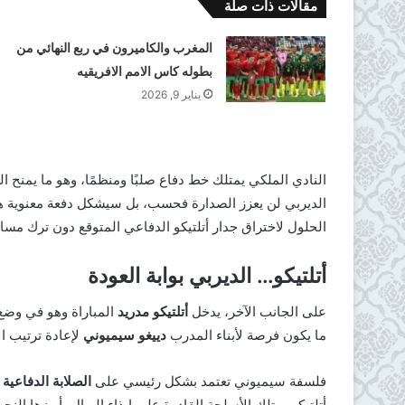
مقالات ذات صلة
المغرب والكاميرون في ربع النهائي من
بطوله كاس الامم الافريقيه
يناير 9, 2026
​النادي الملكي يمتلك خط دفاع صلبًا ومنظمًا، وهو ما يمنح ال
الديربي لن يعزز الصدارة فحسب، بل سيشكل دفعة معنوية ها
الحلول لاختراق جدار أتلتيكو الدفاعي المتوقع دون ترك مس
أتلتيكو… الديربي بوابة العودة
​على الجانب الآخر، يدخل
أتلتيكو مدريد
ما يكون فرصة لأبناء المدرب
دييغو سيميوني
لإعادة ترتيب ال
​فلسفة سيميوني تعتمد بشكل رئيسي على
الصلابة الدفاعية
و
أتلتيكو يمتلك الأسلحة القادرة على إيذاء الريال، أبرزها الن