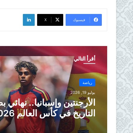
لينكدإن
فيسبوك
X
أقرأ التالي
رياضة
يوليو 19, 2026
الأرجنتين وإسبانيا.. نهائي 
التاريخ في كأس العالم 2026