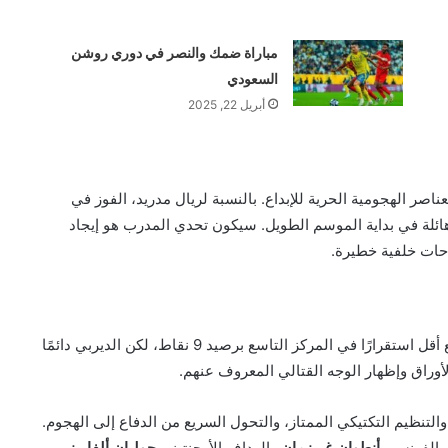
مباراة ضمك والنصر في دوري روشن
السعودي
أبريل 22, 2025
عناصر الهجومية الحرية للإبداع. بالنسبة لريال مدريد، الفوز في
ئلة في بداية الموسم الطويل. سيكون تحدي المدرب هو إيجاد
احات خلفية خطيرة.
المباراة وهو في وضع أقل استقرارًا في المركز التاسع برصيد 9 نقاط، لكن الديربي دائمًا
أوراق وإظهار الوجه القتالي المعروف عنهم.
التنظيم التكتيكي الممتاز، والتحول السريع من الدفاع إلى الهجوم.
جم الفرنسي
أنطوان غريزمان
والهداف الأرجنتيني
جوليان ألفاريز