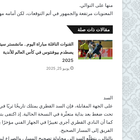
منها على التوالي.
المعنويات مرتفعة والجمهور في أتم التوقعات، لكن أمامه مه
مقالات ذات صلة
القنوات الناقلة مباراة اليوم.. مانشستر سي
يصطدم بيوفنتوس في كأس العالم للأندية
2025
يونيو 25, 2025
السد
على الجهة المقابلة، فإن السد القطري يمتلك تاريخًا ثريًا ف
تحت ضغط بعد بداية متعثّرة في النسخة الحالية. إذ اكتفى بت
كما أن النادي القطري أجرى تغييرًا في الجهاز الفني مؤخرًا 
الفريق إلى المسار الصحيح.
بالتالي، يتطلّع السد إلى محاولة تصحيح المسار، والصراع ل