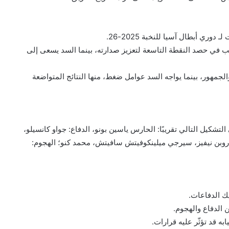
ري أبطال آسيا للنخبة 2025-26.
رغب في حصد النقطة التاسعة لتعزيز صدارته، بينما السد يسعى إلى
جمهور، بينما يواجه السد عوامل ضغط، منها النتائج المتواضعة
لتشكيل التالي تقريبًا: الحارس ياسين بونو، الدفاع: جواو كانسيلو،
 روبن نيفيز، سيرجي ميلينكوفيتش سافيتش، محمد كنو؛ الهجوم:
ك الدفاعات.
الدفاع والهجوم.
ه قد تؤثّر عليه قرارات.