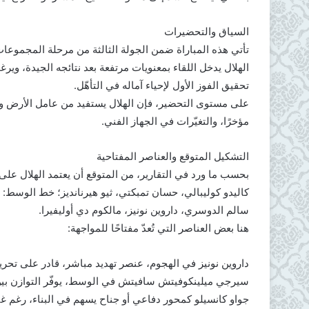
السياق والتحضيرات
تأتي هذه المباراة ضمن الجولة الثالثة من مرحلة المجموعات لـ دو
الهلال يدخل اللقاء بمعنويات مرتفعة بعد نتائجه الجيدة، وي
تحقيق الفوز الأول لإحياء آماله في التأهّل.
على مستوى التحضير، فإن الهلال يستفيد من عامل الأرض وال
مؤخرًا، والتغيّرات في الجهاز الفني.
التشكيل المتوقع والعناصر المفتاحية
بحسب ما ورد في التقارير، من المتوقع أن يعتمد الهلال على ا
كاليدو كوليبالي، حسان تمبكتي، ثيو هيرنانديز؛ خط الوسط:
سالم الدوسري، داروين نونيز، مالكوم دي أوليفيرا.
هنا بعض العناصر التي تُعدّ مفتاحًا للمواجهة:
داروين نونيز في الهجوم، عنصر تهديد مباشر، قادر على تحري
سيرجي ميلينكوفيتش سافيتش في الوسط، يوفّر التوازن بين 
جواو كانسيلو كمحور دفاعي أو جناح يسهم في البناء، رغم غياب