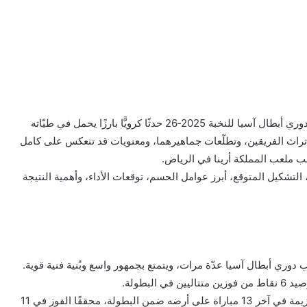
تُعدّ المواجهة بين الهلال السعودي و السد القطري في إطار دوري أبطال آسيا للنخبة 2025‑26 حدثًا كرويًّا بارزًا يحمل في طيّاته
 تراث الفريقين، وتطلّعات جماهيرهما، ومعنويات قد تنعكس على كامل
لتشكيل المتوقع، أبرز عوامل الحسم، توقعات الأداء، وأهمية النتيجة
لقب دوري أبطال آسيا عدّة مرات، ويتمتع بجمهور واسع وبُنية فنية قوية.
لبطولة.
كما أن الفريق خاض بداية قوية في البطولة، ولم يتعرّض للهزيمة في آخر 13 مباراة على أرضه ضمن البطولة، محققًا الفوز في 11