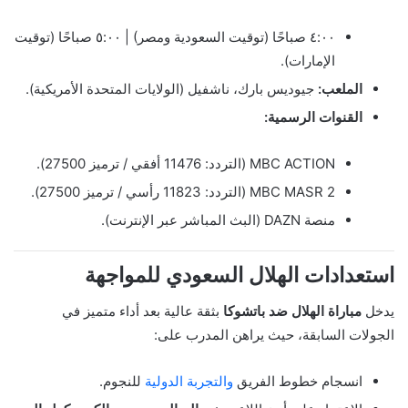
٤:٠٠ صباحًا (توقيت السعودية ومصر) | ٥:٠٠ صباحًا (توقيت
الإمارات).
الملعب:
جيوديس بارك، ناشفيل (الولايات المتحدة الأمريكية).
القنوات الرسمية:
MBC ACTION (التردد: 11476 أفقي / ترميز 27500).
MBC MASR 2 (التردد: 11823 رأسي / ترميز 27500).
منصة DAZN (البث المباشر عبر الإنترنت).
استعدادات الهلال السعودي للمواجهة
يدخل
مباراة الهلال ضد باتشوكا
بثقة عالية بعد أداء متميز في
الجولات السابقة، حيث يراهن المدرب على:
انسجام خطوط الفريق
والتجربة الدولية
للنجوم.