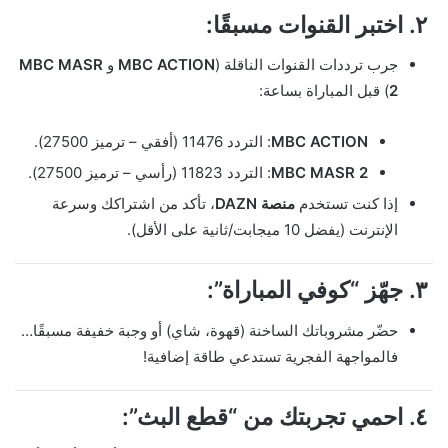
٢.
اختبر القنوات مسبقًا:
جرب ترددات القنوات الناقلة (
MBC ACTION
و
MBC MASR
2
) قبل المباراة بساعة:
MBC ACTION
: التردد 11476 (أفقي – ترميز 27500).
MBC MASR 2
: التردد 11823 (رأسي – ترميز 27500).
إذا كنت تستخدم
منصة DAZN
، تأكد من اشتراكك وسرعة
الإنترنت (يفضل 10 ميجابت/ثانية على الأقل).
٣.
جهّز “كوفي المباراة”:
حضّر مشروباتك الساخنة (قهوة، شاي) أو وجبة خفيفة مسبقًا…
فالمواجهة الفجرية تستدعي طاقة إضافية!
٤.
احمي تجربتك من “قطع البث”: