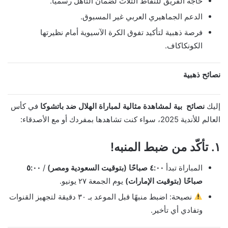
حاجة الفريق للنقاط الثلاث لضمان التأهل رسميًا.
الدعم الجماهيري العربي غير المسبوق.
فرصة ذهبية لتأكيد تفوق الكرة الآسيوية أمام نظيرتها
الكونكاكاف.
نصائح ذهبية
إليك
نصائح بية لمشاهدة مثالية لمباراة الهلال ضد باتشوكا
في كأس
العالم للأندية 2025، سواء كنت تشاهدها بمفردك أو مع الأصدقاء:
١.
تأكّد من ضبط المنبه!
المباراة تبدأ
٤:٠٠ صباحًا (بتوقيت السعودية ومصر)
/
٥:٠٠
صباحًا (بتوقيت الإمارات)
يوم الجمعة ٢٧ يونيو.
نصيحة: اضبط منبهًا قبل الموعد بـ ٣٠ دقيقة لتجهيز القنوات
وتفادي أي تأخير.