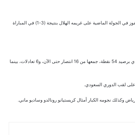
ويدخل النصر السعودي مباراة اليوم بمعنويات مرتفعة بعد الفوز في الجولة الماضية على غريمه الهلال بنتيجة (3-1) في المباراة
ويحتل النصر المركز الثالث في جدول ترتيب الدوري السعودي برصيد 54 نقطة، جمعها من 16 انتصار حتى الآن، و6 تعادلات، بينما
د على لقب الدوري السعودي.
اض وكذلك نجومه الكبار أمثال كريستيانو رونالدو وساديو ماني.