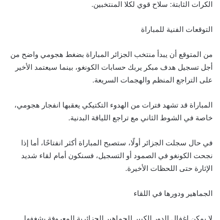
الكرات الثابتة: سلاح قوي لكلا المنتخبين.
التوقعات الفنية للمباراة
من المتوقع أن يبدأ منتخب الجزائر المباراة بضغط هجومي واضح من
أجل تسجيل هدف مبكر يربك حسابات الكونغو، بينما سيعتمد الأخير
على التراجع المنظم والهجمات السريعة.
المباراة قد تشهد فترات من الهدوء التكتيكي يعقبها انفجار هجومي،
خاصة في الشوط الثاني مع تراجع اللياقة البدنية.
في حال سجلت الجزائر أولًا، ستصبح المباراة أكثر انفتاحًا، أما إذا
نجحت الكونغو في الصمود أو التسجيل، فسنكون أمام لقاء شديد
الإثارة حتى اللحظات الأخيرة.
الجماهير ودورها في اللقاء
لا يمكن إغفال الدور الكبير للجماهير الجزائرية المعروفة بشغفها