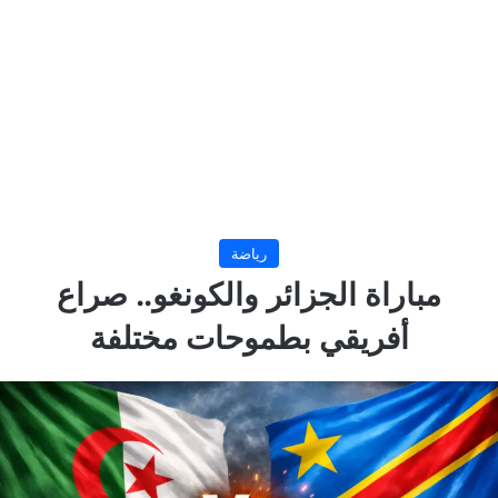
رياضة
مباراة الجزائر والكونغو.. صراع
أفريقي بطموحات مختلفة