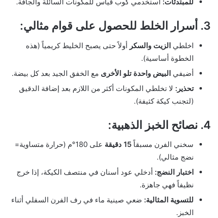
للمبتدئات:
استخدمي كوب قياس للمكونات السائلة والجافة.
3. أسرار الخلط للحصول على قوام مثالي:
اخلطي
الزيت والسكر
أولاً حتى يصبح الخليط كريمياً (هذه
الخطوة أساسية).
أضيفي
البيض واحدة تلو الأخرى
مع الخفق الجيد بعد كل بيضة.
تحذير:
لا تخلطي المكونات أكثر من اللازم بعد إضافة الدقيق
(لتجنب كيكة كثيفة).
4. نصائح الخبز الذهبية:
سخني الفرن مسبقاً
15 دقيقة
على 180°م (حرارة متساوية=
نضج مثالي).
اختبار النضج:
أدخلي عود أسنان في منتصف الكيكة، إذا خرج
نظيفاً فهي جاهزة.
للتسوية المثالية:
ضعي صينية ماء في رف الفرن السفلي أثناء
الخبز.