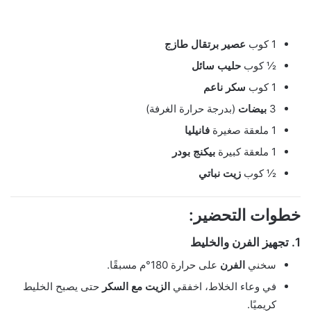
1 كوب
عصير برتقال طازج
½ كوب
حليب سائل
1 كوب
سكر ناعم
3
بيضات
(بدرجة حرارة الغرفة)
1 ملعقة صغيرة
فانيليا
1 ملعقة كبيرة
بيكنج بودر
½ كوب
زيت نباتي
خطوات التحضير:
1. تجهيز الفرن والخليط
سخني
الفرن
على حرارة 180°م مسبقًا.
في وعاء الخلاط، اخفقي
الزيت مع السكر
حتى يصبح الخليط
كريميًا.