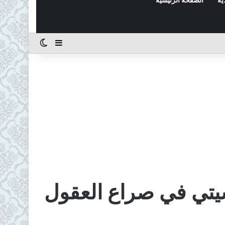
إضافة عمود جانب
الوضع المظل
سيتي في صراع العقول