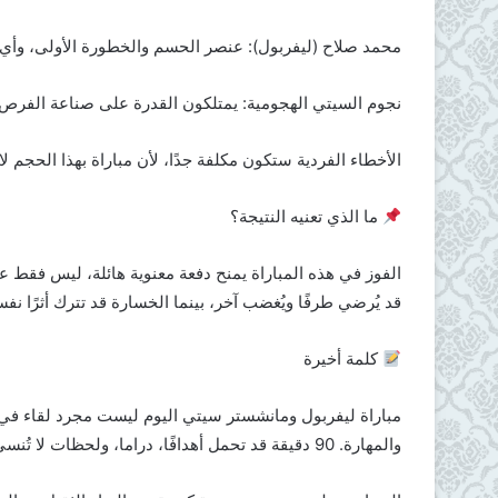
محمد صلاح (ليفربول): عنصر الحسم والخطورة الأولى، وأي
نجوم السيتي الهجومية: يمتلكون القدرة على صناعة الفرص من
الأخطاء الفردية ستكون مكلفة جدًا، لأن مباراة بهذا الحجم لا
ما الذي تعنيه النتيجة؟
الفوز في هذه المباراة يمنح دفعة معنوية هائلة، ليس فقط 
قد يُرضي طرفًا ويُغضب آخر، بينما الخسارة قد تترك أثرًا نفس
كلمة أخيرة
مباراة ليفربول ومانشستر سيتي اليوم ليست مجرد لقاء في 
والمهارة. 90 دقيقة قد تحمل أهدافًا، دراما، ولحظات لا تُنسى، كما عودتنا دائمًا قمم البريميرليغ.