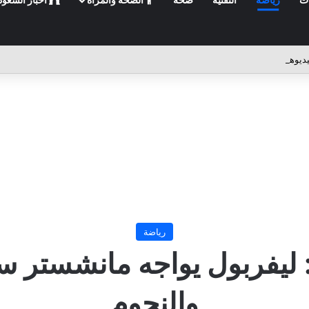
ديوهات: دليلك الشامل لصناعة فيديو احترافي
رياضة
: ليفربول يواجه مانشستر 
والنجوم