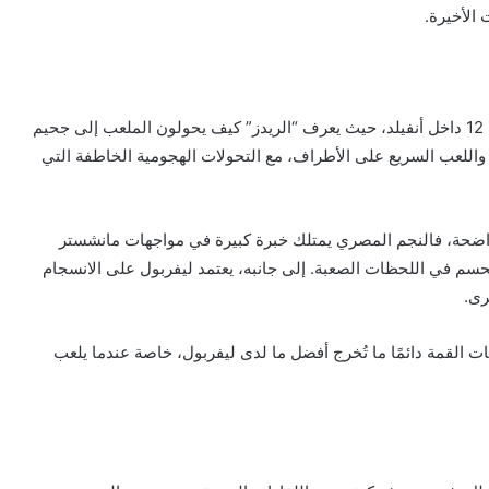
 الأخيرة.
ليفربول يدخل اللقاء مدعومًا بجماهيره التي تُعد اللاعب رقم 12 داخل أنفيلد، حيث يعرف “الريدز” كيف يحولون الملعب إلى جحيم
اللعب السريع على الأطراف، مع التحولات الهجومية الخاطفة التي
اضحة، فالنجم المصري يمتلك خبرة كبيرة في مواجهات مانشستر
حسم في اللحظات الصعبة. إلى جانبه، يعتمد ليفربول على الانسجام
رى.
 القمة دائمًا ما تُخرج أفضل ما لدى ليفربول، خاصة عندما يلعب