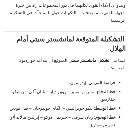
ويبدو أن الأداء القوي لكليهما في دور المجموعات زاد من حيرة
الجهاز الفني، مما يفتح باب التكهنات حول المفاجآت في التشكيلة
الرسمية.
التشكيلة المتوقعة لمانشستر سيتي أمام
الهلال
فيما يلي
تشكيل مانشستر سيتي
المتوقع أن يبدأ به جوارديولا
المباراة:
حراسة المرمى
: إيدرسون
خط الدفاع
: ماثيوس نونيز – روبن دياز – ناثان آكي – يوشكو
جفارديول
خط الوسط
: نيكو جونزاليس – إلكاي جوندوجان – فيل فودين
خط الهجوم
: ريان شرقي – جيريمي دوكو – إيرلينج هالاند
(أو
عمر مرموش)