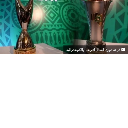
قرعة دوري ابطال افريقيا والكونفدرالية