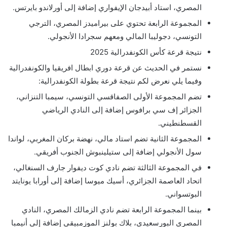
المصري، استاد أبيدجان الإيفواري إضافة إلى أورلاندو بايرتس.
المجموعة الرابعة تحتوي على بيراميدز المصري، الترجي
التونسي، دجوليبا المالي ومعهم سجرادا الأنجولي.
نتيجة قرعة كأس الكونفدرالية 2025
نستمر في الحديث عن قرعة دوري ابطال افريقيا والكونفدرالية
وفيما يلي نعرض لكم نتيجة قرعة بطولة الكونفدرالية:
تضم المجموعة الأولى الصفاقسي التونسي، سيمبا التنزاني،
الجزائر إف سي برافوس إضافة إلى النادي الرياضي
القسطنطيني.
المجموعة الثانية تضم استاد مالي، نهضة بركان المغربي، لواندا
سول الأنجولي إضافة إلى ستيلينبوش الجنوب أفريقي.
في المجموعة الثالثة تضم نادي كوت ديفوار جارف السنغالي،
اتحاد العاصمة الجزائري، أسيك ميوسا إضافة إلى أورابا يونايتد
البوتسواني.
بينما المجموعة الرابعة تضم نادي الزمالك المصري، النادي
المصري البورسعيدي، بلاك بولنز الموزمبيقي إضافة إلى أنيمبا