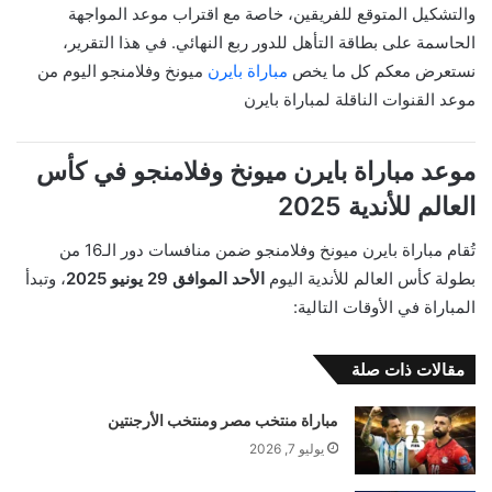
والتشكيل المتوقع للفريقين، خاصة مع اقتراب موعد المواجهة
الحاسمة على بطاقة التأهل للدور ربع النهائي. في هذا التقرير،
نستعرض معكم كل ما يخص
مباراة بايرن
ميونخ وفلامنجو اليوم من
موعد القنوات الناقلة لمباراة بايرن
موعد مباراة بايرن ميونخ وفلامنجو في كأس
العالم للأندية 2025
تُقام مباراة بايرن ميونخ وفلامنجو ضمن منافسات دور الـ16 من
بطولة كأس العالم للأندية اليوم
الأحد الموافق 29 يونيو 2025
، وتبدأ
المباراة في الأوقات التالية:
مقالات ذات صلة
مباراة منتخب مصر ومنتخب الأرجنتين
يوليو 7, 2026