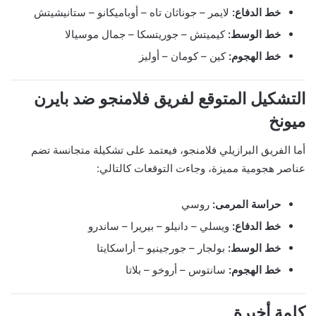
خط الدفاع:
لايمر – جوناثان تاه – أوباميكانو – ستانيشيتش
خط الوسط:
كيميتش – جوريتسكا – جمال موسيالا
خط الهجوم:
كين – كومان – أوليز
التشكيل المتوقع لفريق فلامنجو ضد بايرن
ميونخ
أما الفريق البرازيلي فلامنجو، فيعتمد على تشكيلة متجانسة تضم
عناصر هجومية مميزة، وجاءت التوقعات كالتالي:
حراسة المرمى:
روسي
خط الدفاع:
ويسلي – دانيلو – بيريرا – ساندرو
خط الوسط:
بولجار – جورجينيو – أراسكايتا
خط الهجوم:
سانتوس – أروخو – بلاتا
كلمة أخيرة