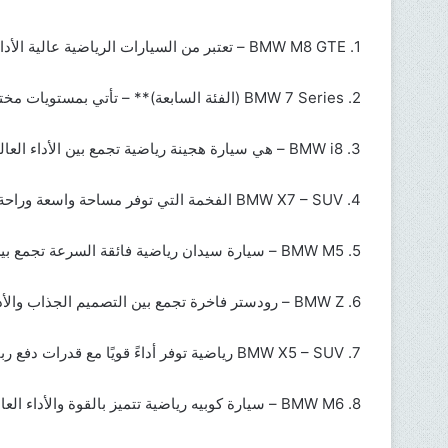
1. BMW M8 GTE – تعتبر من السيارات الرياضية عالية الأداء، وتركز على السباقات.
2. BMW 7 Series (الفئة السابعة)** – تأتي بمستويات مختلفة من التجهيزات، مع تصميم داخلي فاخر وتقنيات متطورة.
3. BMW i8 – هي سيارة هجينة رياضية تجمع بين الأداء العالي والكفاءة في استهلاك الوقود.
4. BMW X7 – SUV الفخمة التي توفر مساحة واسعة وراحة استثنائية مع تكنولوجيا متقدمة.
5. BMW M5 – سيارة سيدان رياضية فائقة السرعة تجمع بين الأناقة والقوة.
6. BMW Z – رودستر فاخرة تجمع بين التصميم الجذاب والأداء القوي.
7. BMW X5 – SUV رياضية توفر أداءً قويًا مع قدرات دفع رباعي.
8. BMW M6 – سيارة كوبيه رياضية تتميز بالقوة والأداء العالي.