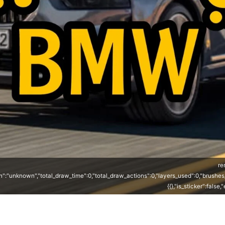
{"
gin":"unknown","total_draw_time":0,"total_draw_actions":0,"layers_used":0,"brushes
{},"is_sticker":false