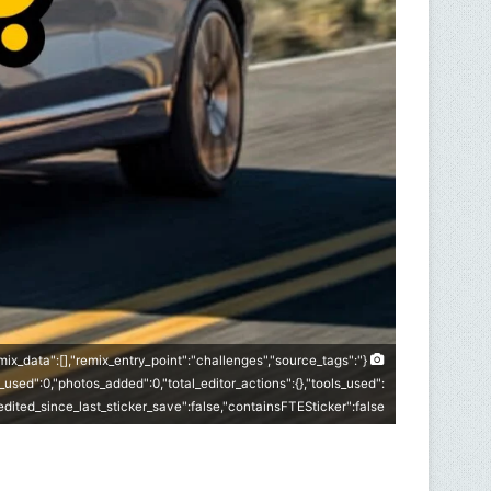
remix_data":[],"remix_entry_point":"challenges","source_tags":
_used":0,"photos_added":0,"total_editor_actions":{},"tools_used":
,"edited_since_last_sticker_save":false,"containsFTESticker":false}