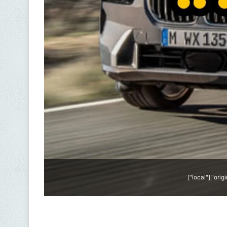
["local"],"ori