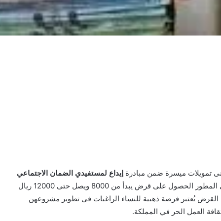
نى تمويلات ميسرة ضمن مبادرة
إيداع لمستفيدي الضمان الاجتماعي
حيث يُتاح للنساء المستفيدات من برنامج الضمان الاجتماعي المطور الحصول على قرض يبدأ من 8000 ويصل حتى 12000 ريال
ة وسداد ميسر يصل إلى 16 قسطًا. هذا القرض يُعتبر فرصة ذهبية للنساء الراغبات في تطوير مشروعهن
قافة العمل الحر في المملكة.