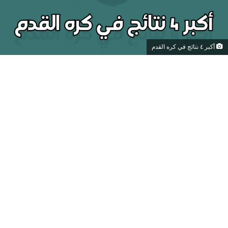
أكبر ٤ نتائج في كره القدم