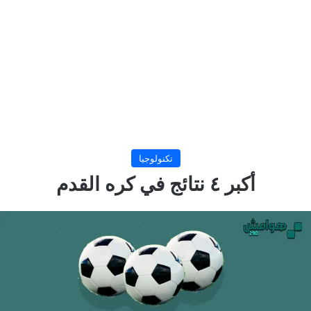
تكنولوجيا
أكبر ٤ نتائج في كره القدم