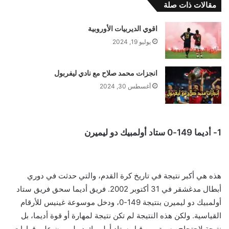
مقالات ذات صلة
اقوي الديربيات الأوروبية
يوليو 19, 2024
انجزات محمد صلاح مع نادي ليفربول
أغسطس 30, 2024
1- أديما 149-0 ستاد أولمبيك دو ليميرن
هذه هي أكبر نتيجة في تاريخ كرة القدم، والتي حدثت في دوري
أبطال مدغشقر في 31 أكتوبر 2002. فريق أديما سحق فريق ستاد
أولمبيك دو ليميرن بنتيجة 149-0، ودخل موسوعة غينيس للأرقام
القياسية. ولكن هذه النتيجة لم تكن نتيجة لمهارة أو قوة أديما، بل
نتيجة لاحتجاج مسبق من قبل ستاد أولمبيك دو ليميرن على قرارات