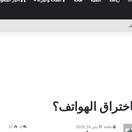
اختراق الهواتف؟
soso
يناير 24, 2025
0
37