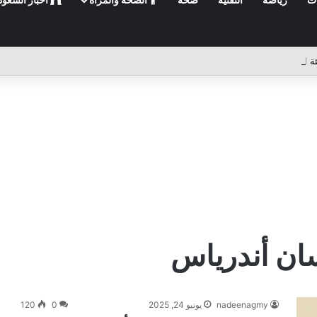
 سان أندرياس
nadeenagmy
يونيو 24, 2025
0
120